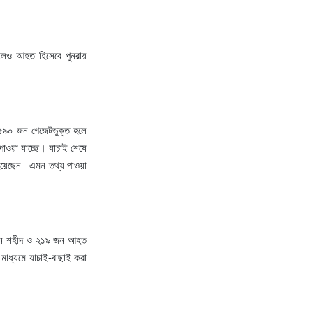
লেও
আহত
হিসেবে
পুনরায়
৫৯০
জন
গেজেটভুক্ত
হলে
পাওয়া
যাচ্ছে।
যাচাই
শেষে
য়েছেন
–
এমন
তথ্য
পাওয়া
ন
শহীদ
ও
২১৯
জন
আহত
মাধ্যমে
যাচাই
-
বাছাই
করা