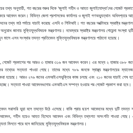
লয়ের
তথ্য
অনুযায়ী
,
গত
বছরের
শুরুর
দিকে
‘
জুলাই
শহীদ
ও
আহত
জুলাইযোদ্ধা
’
দের
গেজেট
প্রকা
করে
আবেদন
করেন।
বিভিন্ন
জেলা
প্রশাসকের
কার্যালয়
ও
জুলাই
গণঅভ্যুত্থান
অধিদপ্তরে
আব
দনের
তথ্য
মাঠ
পর্যায়ে
যাচাই
করেছে
এসবি
ও
পিবিআই।
গত
বছরের
অক্টোবরে
স্বরাষ্ট্র
মন্ত্রণা
অনুরোধ
জানায়
মুক্তিযুদ্ধবিষয়ক
মন্ত্রণালয়।
নভেম্বরে
স্বরাষ্ট্র
মন্ত্রণালয়
গোয়েন্দা
সংস্থা
দুট
।
ুন
মাসে
এসব
সংস্থার
তদন্ত
প্রতিবেদন
মুক্তিযুদ্ধবিষয়ক
মন্ত্রণালয়ে
পাঠানো
হয়েছে
,
গেজেট
প্রকাশের
পর
আরও
৩
হাজার
৩১৬
জন
আবেদন
করেন।
এর
মধ্যে
২
হাজার
৩৮৮
জন
ের
তথ্যের
সত্যতা
পাওয়া
গেছে।
তাদের
মধ্যে
৭৮৯
জনকে
স্বাস্থ্য
মন্ত্রণালয়ের
ম্যানেজম
করা
হয়েছে।
আরও
২৭৬
জনের
এমআইএসভুক্তির
কাজ
চলছে
এবং
২১০
জনের
যাচাই
শেষ
হ
।
হচ্ছে।
সত্যতা
পাওয়া
আবেদনগুলোর
এমআইএস
সম্পন্ন
হওয়ার
পর
গেজেট
প্রকাশ
করা
হবে
বেদন
সরাসরি
ভুয়া
বলে
তদন্তে
উঠে
এসেছে।
বাকি
প্রায়
ছয়শ
আবেদনের
মধ্যে
দুটি
তদন্ত
স
আবেদন
,
শহীদ
হয়েও
আহত
হিসেবে
আবেদন
এবং
বিভিন্ন
তথ্যগত
অসংগতি
পাওয়া
গেছে।
।
্যতা
মিলতে
পারে
বলে
জানিয়েছে
মুক্তিযুদ্ধবিষয়ক
মন্ত্রণালয়