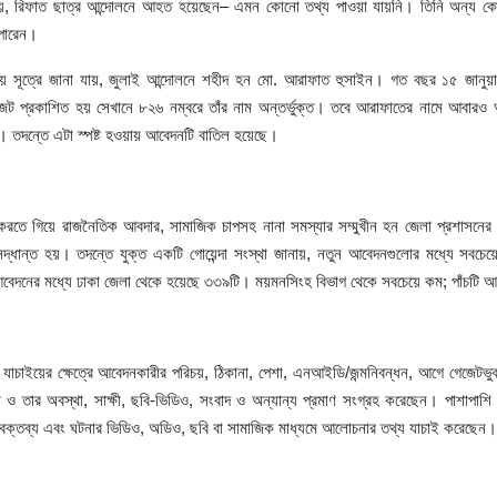
য়
,
রিফাত
ছাত্র
আন্দোলনে
আহত
হয়েছেন
–
এমন
কোনো
তথ্য
পাওয়া
যায়নি।
তিনি
অন্য
ক
।
পারেন
।
লয়
সূত্রে
জানা
যায়
,
জুলাই
আন্দোলনে
শহীদ
হন
মো
.
আরাফাত
হুসাইন
গত
বছর
১৫
জানুয়া
জেট
প্রকাশিত
হয়
সেখানে
৮২৬
নম্বরে
তাঁর
নাম
অন্তর্ভুক্ত।
তবে
আরাফাতের
নামে
আবারও
।
।
তদন্তে
এটা
স্পষ্ট
হওয়ায়
আবেদনটি
বাতিল
হয়েছে
করতে
গিয়ে
রাজনৈতিক
আবদার
,
সামাজিক
চাপসহ
নানা
সমস্যার
সম্মুখীন
হন
জেলা
প্রশাসনের
িদ্ধান্ত
হয়।
তদন্তে
যুক্ত
একটি
গোয়েন্দা
সংস্থা
জানায়
,
নতুন
আবেদনগুলোর
মধ্যে
সবচেয়
বেদনের
মধ্যে
ঢাকা
জেলা
থেকে
হয়েছে
৩৩৯টি।
ময়মনসিংহ
বিভাগ
থেকে
সবচেয়ে
কম
;
পাঁচটি
আ
যাচাইয়ের
ক্ষেত্রে
আবেদনকারীর
পরিচয়
,
ঠিকানা
,
পেশা
,
এনআইডি
/
জন্মনিবন্ধন
,
আগে
গেজেটভু
া
ও
তার
অবস্থা
,
সাক্ষী
,
ছবি
-
ভিডিও
,
সংবাদ
ও
অন্যান্য
প্রমাণ
সংগ্রহ
করেছেন।
পাশাপাশি
।
বক্তব্য
এবং
ঘটনার
ভিডিও
,
অডিও
,
ছবি
বা
সামাজিক
মাধ্যমে
আলোচনার
তথ্য
যাচাই
করেছেন