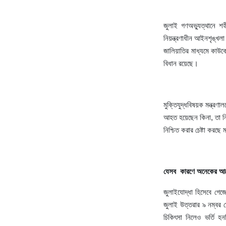
জুলাই
গণঅভ্যুত্থানে
শহ
নিয়ন্ত্রণাধীন
আইনশৃঙ্খলা
জালিয়াতির
মাধ্যমে
কাউক
।
বিধান
রয়েছে
মুক্তিযুদ্ধবিষয়ক
মন্ত্রণা
আহত
হয়েছেন
কিনা
,
তা
ন
নিশ্চিত
করার
চেষ্টা
করছে
ম
যেসব
কারণে
অনেকের
আব
জুলাইযোদ্ধা
হিসেবে
গেজে
জুলাই
উত্তরার
৯
নম্বর
স
চিকিৎসা
নিলেও
ভর্তি
হন