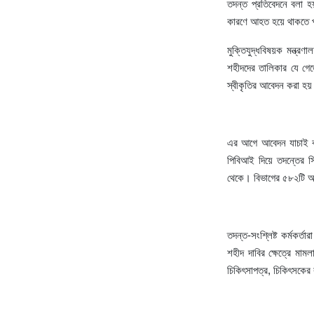
তদন্ত
প্রতিবেদনে
বলা
হ
কারণে
আহত
হয়ে
থাকতে
মুক্তিযুদ্ধবিষয়ক
মন্ত্রণা
শহীদদের
তালিকার
যে
গে
স্বীকৃতির
আবেদন
করা
হয়
এর
আগে
আবেদন
যাচাই
পিবিআই
দিয়ে
তদন্তের
স
থেকে।
বিভাগের
৫৮২টি
আ
তদন্ত
-
সংশ্লিষ্ট
কর্মকর্তারা
শহীদ
দাবির
ক্ষেত্রে
মামল
চিকিৎসাপত্র
,
চিকিৎসকের