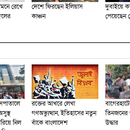
ামনে রেখে
দেশে ফিরছেন ইলিয়াস
দুবাইয়ে কা
দলের
কাঞ্চন
পেয়েছেন 
হাসপাতালে
রক্তের আখরে লেখা
‎বাগেরহাট
সুস্থ
গণঅভ্যুত্থান, ইতিহাসের নতুন
তিনজনের 
সরিয়ে নিল
বাঁকে বাংলাদেশ
উদ্ধার