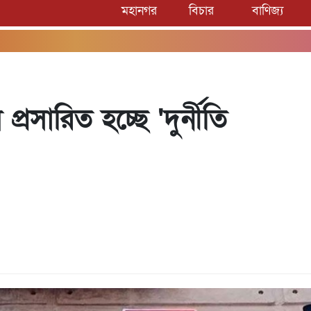
মহানগর
বিচার
বাণিজ্য
সা
প্রসারিত হচ্ছে 'দুর্নীতি