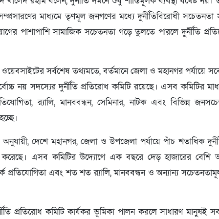
 খালেদ রহীম বলেন, দুর্নীতি দমনে শুধু শাস্তিমূলক ব্যবস্থা যথেষ্ট নয়।
ম সম্প্রসারণের মাধ্যমে তৃণমূল জনগণের মধ্যে দুর্নীতিবিরোধী সচেতনতা 
রয়োগের পাশাপাশি সামাজিক সচেতনতা গড়ে তুলতে পারলে দুর্নীতি প্র
য়েবসাইটের সর্বশেষ তথ্যমতে, বর্তমানে জেলা ও মহানগর পর্যায়ে সর্ব
্বোচ্চ নয় সদস্যের দুর্নীতি প্রতিরোধ কমিটি রয়েছে। এসব কমিটির ম
রতিযোগিতা, র‌্যালি, মানববন্ধন, সেমিনার, নাটক এবং বিভিন্ন জনসচে
হচ্ছে।
অনুযায়ী, দেশে মহানগর, জেলা ও উপজেলা পর্যায়ে পাঁচ শতাধিক দুর্নী
ালনা করেছে। এসব কমিটির উদ্যোগে এক বছরে দেড় হাজারের বেশি
্ক প্রতিযোগিতা এবং শত শত র‌্যালি, মানববন্ধন ও অন্যান্য সচেতনতামূলক
ুর্নীতি প্রতিরোধ কমিটি কার্যকর ভূমিকা পালন করলে সাধারণ মানুষই 