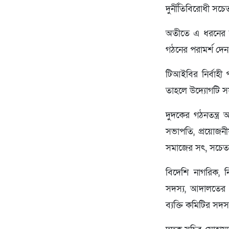
দুর্নীতিবিরোধী সচ
অতীতে এ ধরনের কম
গঠনের পরামর্শ দেন
টিআইবির নির্বাহী
তাহলে উদ্যোগটি স
দুদকের গঠনতন্ত্র 
সভাপতি, প্রয়োজনী
সমাজের সৎ, সচেতন 
বিদেশি নাগরিক, নির
সদস্য, আদালতের অ
ব্যক্তি কমিটির সদ