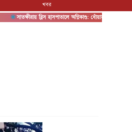
খবর
তক্ষীরায় ব্লিস হাসপাতালে অগ্নিকাণ্ড: ধোঁয়ায় অসুস্থ অন্তত ৫০, রোগ