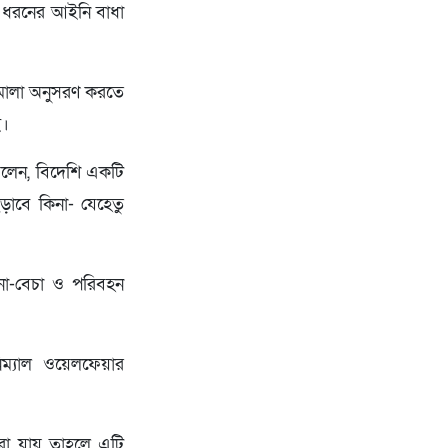
ানা ধরনের আইনি বাধা
তিমালা অনুসরণ করতে
ই।
া বলেন, বিদেশি একটি
ড়াবে কিনা- যেহেতু
েনা-বেচা ও পরিবহন
িম্যাল ওয়েলফেয়ার
করা যায় তাহলে এটি