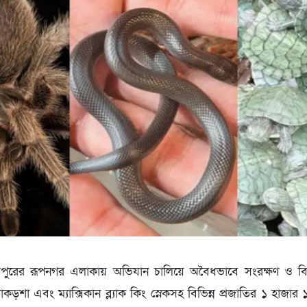
িরপুরের রূপনগর এলাকায় অভিযান চালিয়ে অবৈধভাবে সংরক্ষণ ও বিক্র
া মাকড়শা এবং ম্যাক্সিকান ব্ল্যাক কিং স্নেকসহ বিভিন্ন প্রজাতির ১ হাজার