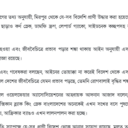
ের তথ্য অনুযায়ী, মিরপুর থেকে যে-সব বিদেশি প্রাণী উদ্ধার করা হয়েছে,
সা ছাড়াও কর্ণ স্নেক, ডামফি ফ্রগ, লেপার্ড গ্যাকো, সাইডনেক কচ্ছপসহ 
র্ণ হওয়া এবং জীববৈচিত্রে প্রভাব পড়ার শঙ্কা থাকায় আইন অনুযায়ী এস
াজ্ঞা রয়েছে।
জ্ঞ এবং গবেষকরা বলছেন, আইনের তোয়াক্কা না করেই বিদেশ থেকে এসব
ে দেশের জীববৈচিত্রে যেমন প্রভাব পড়ছে, তেমনি রোগবালাই বৃদ্ধির শঙ
্যাল ওয়েলফেয়ার অ্যাসোসিয়েশনের আহ্বায়ক আদনান আজাদ বলেন, বিষা
াক্সিকান ব্ল্যাক কিং স্নেক বাংলাদেশের অনেকেই এখন সখের বসে প
, আফ্রিকার ব্যাঙও এখন লালনপালন করা হচ্ছে।
তি সাপেক্ষে যে-সব প্রাণী বিদেশ থেকে আনার সুযোগ রয়েছে, মূল