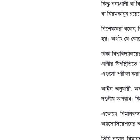
কিন্তু বন্যপ্রাণী 
বা নিয়মকানুন রয়ে
বিশেষজ্ঞরা বলেন, 
হয়। অর্থাৎ যে-কো
ঢাকা বিশ্ববিদ্যালয়
প্রাণীর উপস্থিতি
এগুলো পরীক্ষা করা
আইন অনুযায়ী, অন্
দণ্ডনীয় অপরাধ। কি
এক্ষেত্রে বিমান
অ্যাসোসিয়েশনের
তিনি বলেন, বিমান