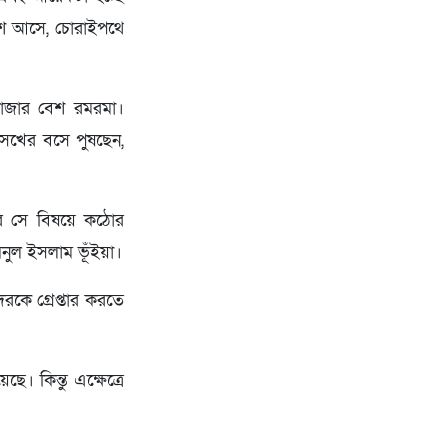
েশে আসে, চোরাইপথে
 বাজার বেশ রমরমা।
খন সখের বসে পুষছেন,
পারে সে বিষয়ে কঠোর
িনুল ইসলাম ভূঁইয়া।
রকে গ্রেপ্তার করতে
। কিন্তু এক্ষেত্রে