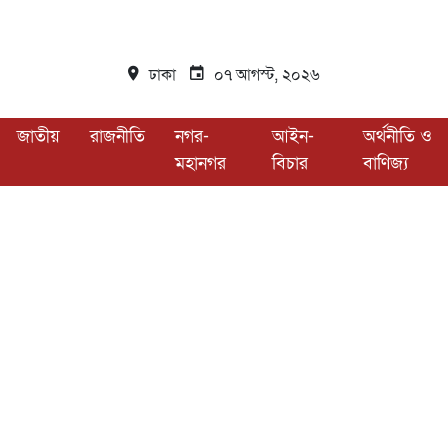
ঢাকা
০৭ আগস্ট, ২০২৬
জাতীয়
রাজনীতি
নগর-
আইন-
অর্থনীতি ও
মহানগর
বিচার
বাণিজ্য