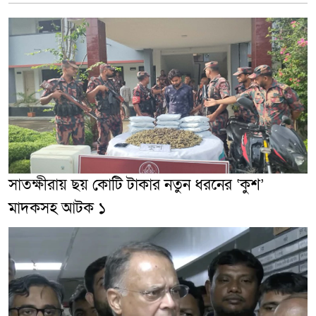
সাতক্ষীরায় ছয় কোটি টাকার নতুন ধরনের ‘কুশ’
মাদকসহ আটক ১