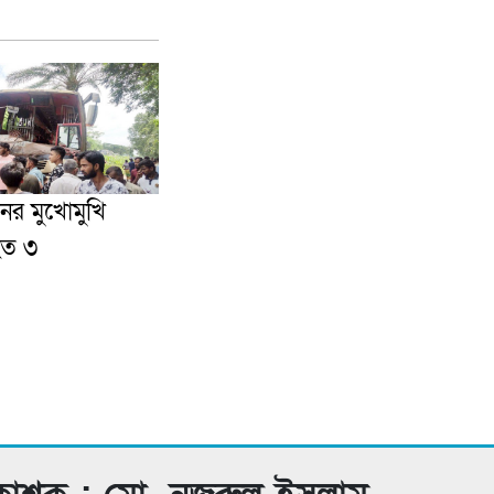
ের মুখোমুখি
হত ৩