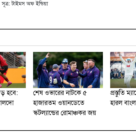
। সূত্র: টাইমস অফ ইন্ডিয়া
ড় হবে:
শেষ ওভারের নাটকে ৫
প্রস্তুতি ম
নালদো
হাজারতম ওয়ানডেতে
হারল বাং
স্কটল্যান্ডের রোমাঞ্চকর জয়