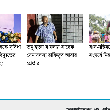
কে সুবিধা
তনু হত্যা মামলায় সাবেক
বাস-নছিমন
বিদ্যুতের
সেনাসদস্য হাফিজুর আবার
সংঘর্ষে নি
ে:
গ্রেপ্তা‌র