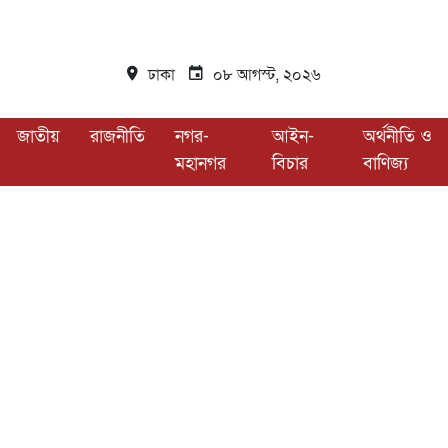
ঢাকা
০৮ আগস্ট, ২০২৬
জাতীয়
রাজনীতি
নগর-
আইন-
অর্থনীতি ও
মহানগর
বিচার
বাণিজ্য