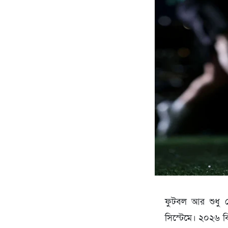
ফুটবল আর শুধু খে
সিস্টেমে। ২০২৬ বি