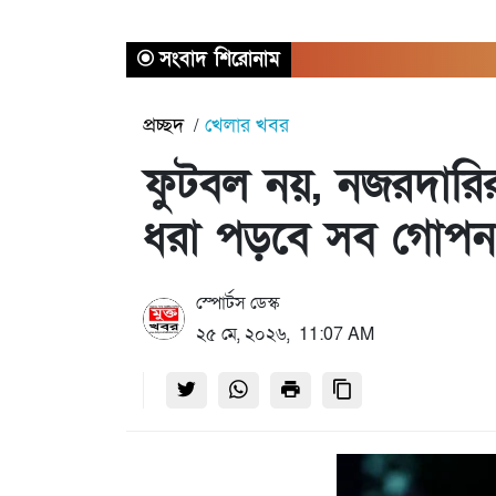
সংবাদ শিরোনাম
প্রচ্ছদ
খেলার খবর
ফুটবল নয়, নজরদারির য
ধরা পড়বে সব গোপন স
স্পোর্টস ডেস্ক
২৫ মে, ২০২৬, 11:07 AM