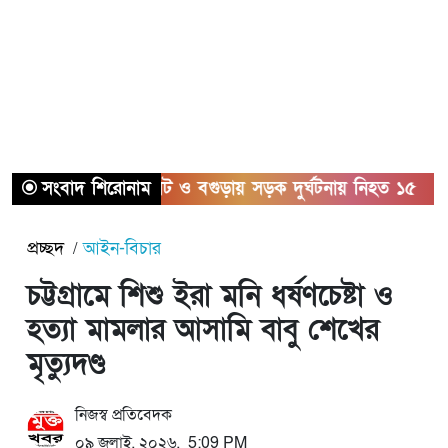
সংবাদ শিরোনাম
সিলেট ও বগুড়ায় সড়ক দুর্ঘটনায় নিহত ১৫
সাতক
প্রচ্ছদ
আইন-বিচার
চট্টগ্রামে শিশু ইরা মনি ধর্ষণচেষ্টা ও
হত্যা মামলার আসামি বাবু শেখের
মৃত্যুদণ্ড
নিজস্ব প্রতিবেদক
০৯ জুলাই, ২০২৬, 5:09 PM