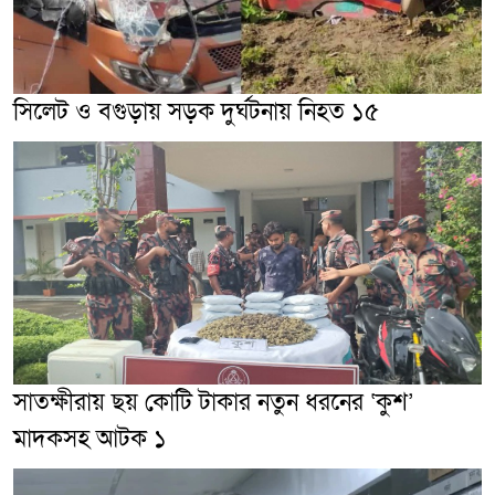
সিলেট ও বগুড়ায় সড়ক দুর্ঘটনায় নিহত ১৫
সাতক্ষীরায় ছয় কোটি টাকার নতুন ধরনের ‘কুশ’
মাদকসহ আটক ১