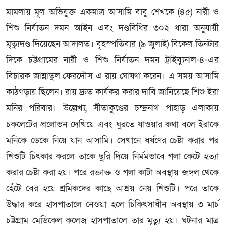
মামলায় মূল অভিযুক্ত একমাত্র আসামি বাবু শেখকে (৪৫) নারী ও
শিশু নির্যাতন দমন আইন এবং দণ্ডবিধির ৩০২ ধারা অনুযায়ী
মৃত্যুদণ্ড দিয়েছেন আদালত। বৃহস্পতিবার (৯ জুলাই) বিকেল তিনটার
দিকে চট্টগ্রামের নারী ও শিশু নির্যাতন দমন ট্রাইব্যুনাল-৪-এর
বিচারক জান্নাতুল ফেরদৌস এ রায় ঘোষণা করেন। এ সময় আসামি
কাঠগড়ায় ছিলেন। রায় দ্রুত কার্যকর করার দাবি জানিয়েছে শিশু ইরা
মনির পরিবার। উল্লেখ্য, সীতাকুণ্ডের চন্দ্রনাথ পাহাড় এলাকায়
চকলেটের প্রলোভন দেখিয়ে এবং ঘুরতে যাওয়ার কথা বলে ইরাকে
মনিকে ডেকে নিয়ে যান আসামি। সেখানে ধর্ষণের চেষ্টা করার পর
শিশুটি চিৎকার করলে তাকে ছুরি দিয়ে নির্মমভাবে গলা কেটে হত্যা
করার চেষ্টা করা হয়। পরে রক্তাক্ত ও গলা কাটা অবস্থায় জঙ্গল থেকে
হেঁটে বের হয়ে শ্রমিকদের কাছে আশ্রয় নেয় শিশুটি। পরে তাকে
উদ্ধার করে হাসপাতালে নেওয়া হলে চিকিৎসাধীন অবস্থায় ৩ মার্চ
চট্টগ্রাম মেডিকেল কলেজ হাসপাতালে তার মৃত্যু হয়। ঘটনার মাত্র