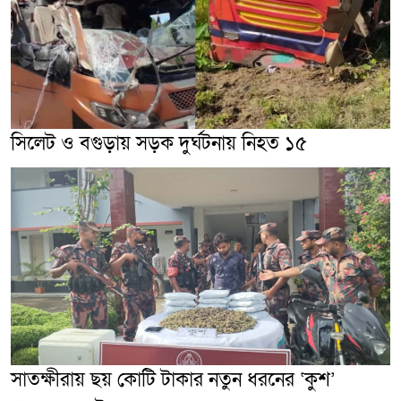
সিলেট ও বগুড়ায় সড়ক দুর্ঘটনায় নিহত ১৫
সাতক্ষীরায় ছয় কোটি টাকার নতুন ধরনের ‘কুশ’