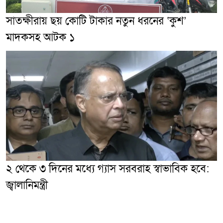
সাতক্ষীরায় ছয় কোটি টাকার নতুন ধরনের ‘কুশ’
মাদকসহ আটক ১
২ থেকে ৩ দিনের মধ্যে গ্যাস সরবরাহ স্বাভাবিক হবে:
জ্বালানিমন্ত্রী