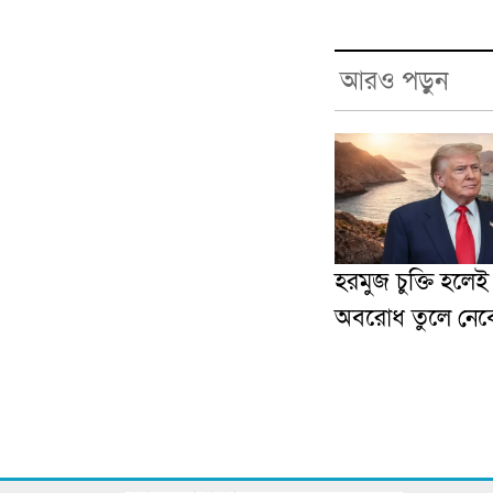
আরও পড়ুন
হরমুজ চুক্তি হলে
অবরোধ তুলে নেবে যু