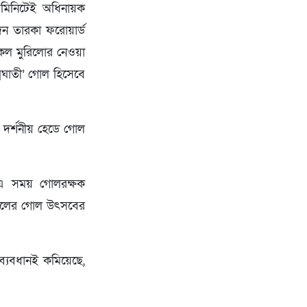
ম মিনিটেই অধিনায়ক
ন তারকা ফরোয়ার্ড
কেল মুরিলোর নেওয়া
্মঘাতী’ গোল হিসেবে
ে দর্শনীয় হেডে গোল
 এ সময় গোলরক্ষক
াজিলের গোল উৎসবের
ব্যবধানই কমিয়েছে,