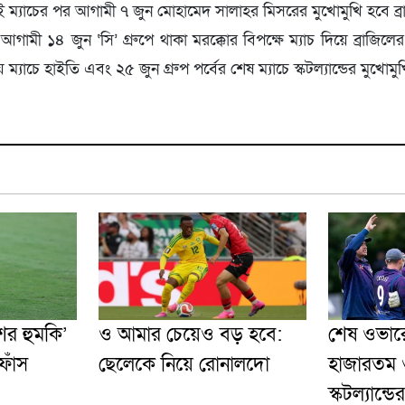
ই ম্যাচের পর আগামী ৭ জুন মোহামেদ সালাহর মিসরের মুখোমুখি হবে ব
মী ১৪ জুন ‘সি’ গ্রুপে থাকা মরক্কোর বিপক্ষে ম্যাচ দিয়ে ব্রাজিলের বি
য় ম্যাচে হাইতি এবং ২৫ জুন গ্রুপ পর্বের শেষ ম্যাচে স্কটল্যান্ডের মুখো
শের হুমকি’
ও আমার চেয়েও বড় হবে:
শেষ ওভার
ফাঁস
ছেলেকে নিয়ে রোনালদো
হাজারতম 
স্কটল্যান্