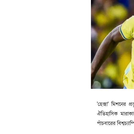
'হেক্সা' মিশনের প
ঐতিহাসিক মারাক
পাঁচবারের বিশ্বচ্যা