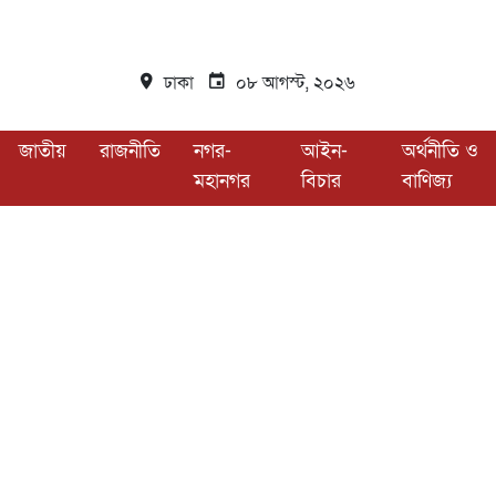
ঢাকা
০৮ আগস্ট, ২০২৬
জাতীয়
রাজনীতি
নগর-
আইন-
অর্থনীতি ও
মহানগর
বিচার
বাণিজ্য