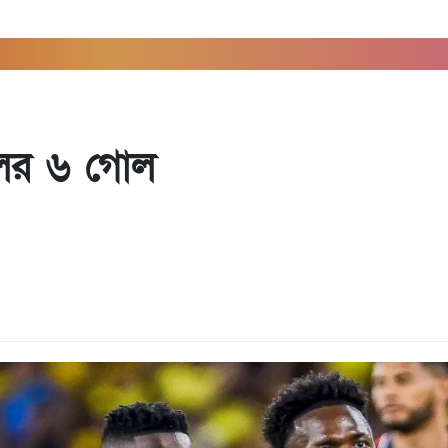
িলের ৬ গোল