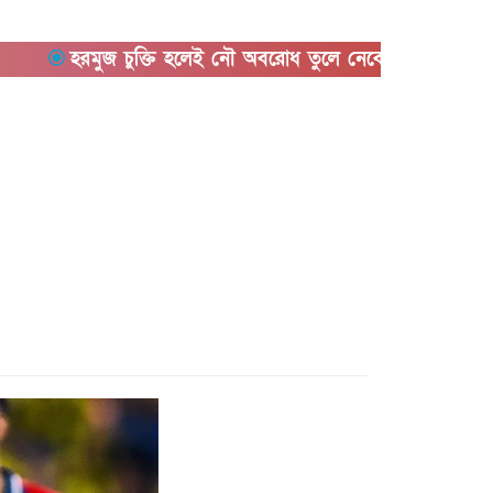
হরমুজ চুক্তি হলেই নৌ অবরোধ তুলে নেবে যুক্তরাষ্ট্র
কিছুদিনে