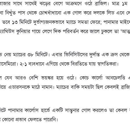
ি বাজার সাথে সাথেই ঝড়ের বেগে আক্রমণে ওঠে ব্রাজিল। মাত্র ১
ানো নিখুঁত পাস থেকে চোখধাঁধানো এক গোল করে দলকে লিড এনে দে
 তবে ১৩ মিনিটে দুর্ভাগ্যজনকভাবে ম্যাচে সমতা ফেরে; পানামার মাই
র ম্যাথিউস কুনিয়ার গায়ে লেগে দিক পরিবর্তন করে জালে ঢুকলে তা ‘আত
 নেয় ম্যাচের ৩৮ মিনিটে। এবার ভিনিসিউসের দুর্দান্ত এক ক্রস থেক
াসেমিরো। ২-১ ব্যবধানে এগিয়ে থেকে বিরতিতে যায় স্বাগতিকরা।
জিল যেন আরও বেশি ভয়ঙ্কর হয়ে ওঠে। কোচ কার্লো আনচেলত্তি
নিয়ে এডারসনকে মাঠে নামান। ম্যাচের বাকি সময়টা ছিল কেবলই ব্র
টে পানামার কার্লোস হার্ভে একটি সান্ত্বনার গোল করলেও তা কেবল 
যে কোনো প্রভাব ফেলতে পারেনি।