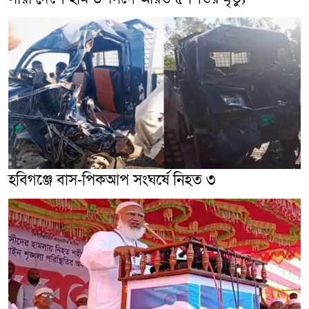
হবিগঞ্জে বাস-পিকআপ সংঘর্ষে নিহত ৩