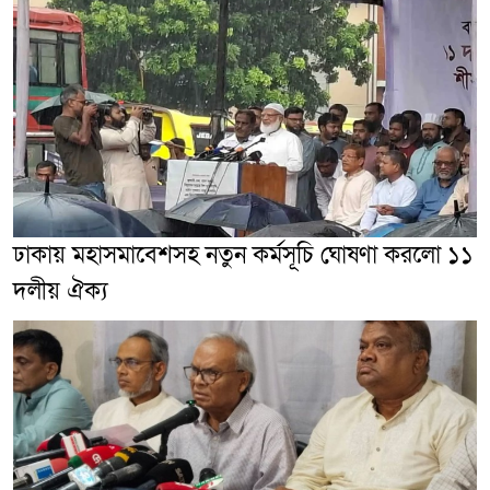
ঢাকায় মহাসমাবেশসহ নতুন কর্মসূচি ঘোষণা করলো ১১
দলীয় ঐক্য