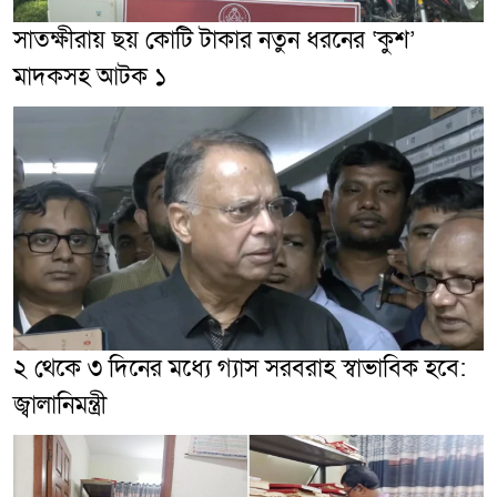
সাতক্ষীরায় ছয় কোটি টাকার নতুন ধরনের ‘কুশ’
মাদকসহ আটক ১
২ থেকে ৩ দিনের মধ্যে গ্যাস সরবরাহ স্বাভাবিক হবে:
জ্বালানিমন্ত্রী