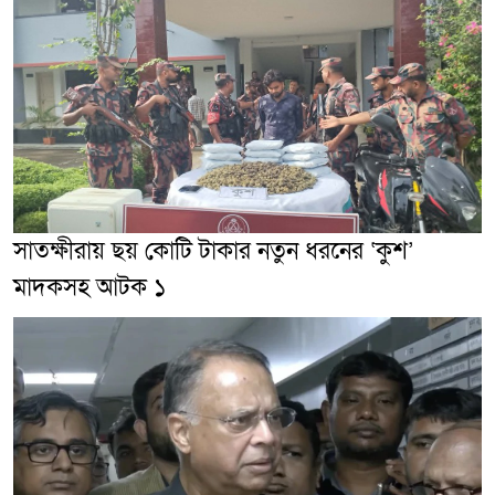
সাতক্ষীরায় ছয় কোটি টাকার নতুন ধরনের ‘কুশ’
মাদকসহ আটক ১