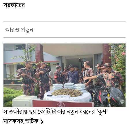
সরকারের
আরও পড়ুন
সাতক্ষীরায় ছয় কোটি টাকার নতুন ধরনের ‘কুশ’
মাদকসহ আটক ১