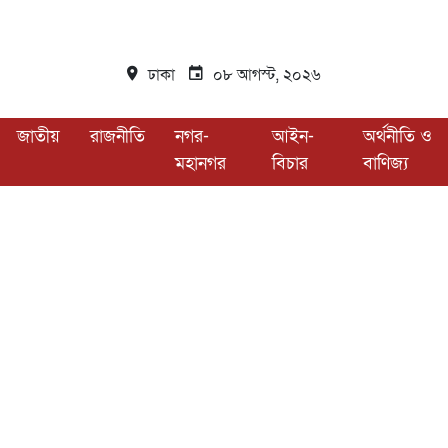
ঢাকা
০৮ আগস্ট, ২০২৬
জাতীয়
রাজনীতি
নগর-
আইন-
অর্থনীতি ও
মহানগর
বিচার
বাণিজ্য