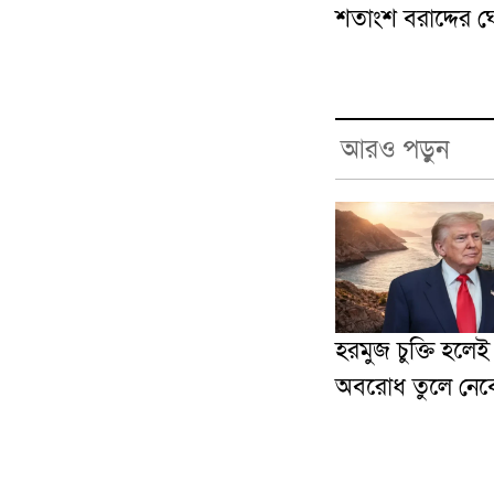
শতাংশ বরাদ্দের 
আরও পড়ুন
হরমুজ চুক্তি হলে
অবরোধ তুলে নেবে যু