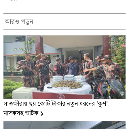
আরও পড়ুন
সাতক্ষীরায় ছয় কোটি টাকার নতুন ধরনের ‘কুশ’
মাদকসহ আটক ১