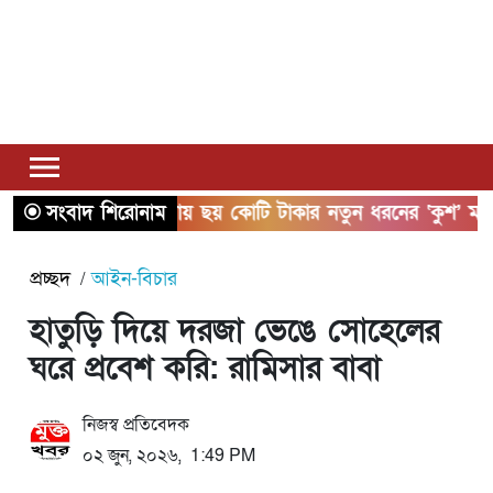
সংবাদ শিরোনাম
সাতক্ষীরায় ছয় কোটি টাকার নতুন ধরনের ‘কুশ’ মাদকসহ 
প্রচ্ছদ
আইন-বিচার
হাতুড়ি দিয়ে দরজা ভেঙে সোহেলের
ঘরে প্রবেশ করি: রামিসার বাবা
নিজস্ব প্রতিবেদক
০২ জুন, ২০২৬, 1:49 PM