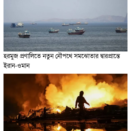
হরমুজ প্রণালিতে নতুন নৌপথে সমঝোতার দ্বারপ্রান্তে
ইরান-ওমান