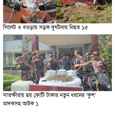
সিলেট ও বগুড়ায় সড়ক দুর্ঘটনায় নিহত ১৫
সাতক্ষীরায় ছয় কোটি টাকার নতুন ধরনের ‘কুশ’
মাদকসহ আটক ১