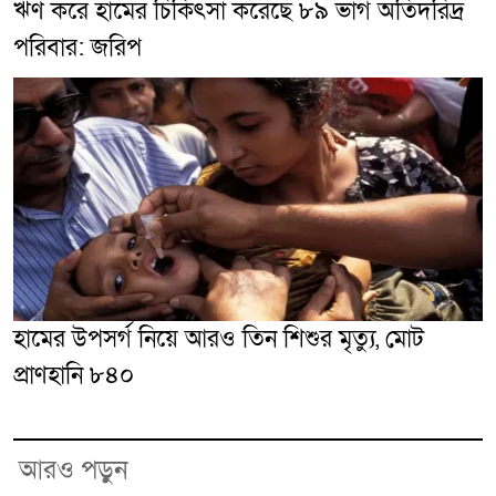
ঋণ করে হামের চিকিৎসা করেছে ৮৯ ভাগ অতিদরিদ্র
পরিবার: জরিপ
হামের উপসর্গ নিয়ে আরও তিন শিশুর মৃত্যু, মোট
প্রাণহানি ৮৪০
আরও পড়ুন