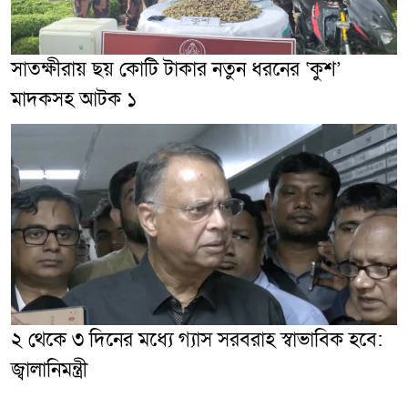
সাতক্ষীরায় ছয় কোটি টাকার নতুন ধরনের ‘কুশ’
মাদকসহ আটক ১
২ থেকে ৩ দিনের মধ্যে গ্যাস সরবরাহ স্বাভাবিক হবে:
জ্বালানিমন্ত্রী