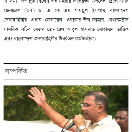
এ সময় উপস্থিত ছিলেন প্রধানমন্ত্রীর প্রতিরক্ষা উপদেষ্টা ব্রিগেডিয়ার
জেনারেল (অব.) ড. এ কে এম শামছুল ইসলাম, বাংলাদেশ
সেনাবাহিনীর প্রধান জেনারেল ওয়াকার-উজ-জামান, প্রধানমন্ত্রীর
সামরিক সচিব মেজর জেনারেল আবুল হাসনাত মোহাম্মদ তারিক
এবং বাংলাদেশ সেনাবাহিনীর ঊর্ধ্বতন কর্মকর্তারা।
সম্পর্কিত