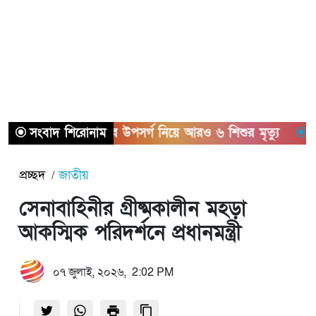
সংবাদ শিরোনাম
হামের উপসর্গ নিয়ে আরও ৬ শিশুর মৃত্যু
কল-কারখ
প্রচ্ছদ
জাতীয়
সেনাবাহিনীর গ্রীষ্মকালীন মহড়া
আকস্মিক পরিদর্শনে প্রধানমন্ত্রী
০৭ জুলাই, ২০২৬, 2:02 PM