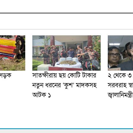
 সড়ক
সাতক্ষীরায় ছয় কোটি টাকার
২ থেকে ৩ দ
নতুন ধরনের ‘কুশ’ মাদকসহ
সরবরাহ স্
আটক ১
জ্বালানিমন্ত্রী