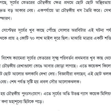
 গেছে, সূর্যের ভেতরের চৌম্বকীয় ক্ষেত্র প্রথমে ছোট ছোট অস্থি
 দ্রুত বড় আকার নেয়। একপর্যায়ে তা চৌম্বকীয় ধস তৈরি করে। সে
িস্ফোরণ।
েপ্টেম্বর সূর্যের খুব কাছে পৌঁছে সোলার অরবিটার এই ঘটনা পর্
য থেকে প্রায় ২ কোটি ৭০ লাখ মাইল দূরে ছিল। মাঝারি মাত্রার একটি 
িশেষ ক্যামেরা সূর্যের ভেতরের সূক্ষ্ম পরিবর্তন প্রথমবার খুব কাছ থ
াঁচানো চৌম্বকীয় রেখাগুলো ভেঙে আবার জোড়া লাগছে। এতে কয়েকশ কিলোম
োট ছোট আলোর ঝলকানি দেখা দেয়। বিজ্ঞানীরা বলছেন, এই ছোট ঝলকা
নেয়। শেষ পর্যন্ত সৃষ্টি হয় প্রবল সৌর আলোকঝলক।
া হয় চৌম্বকীয় পুনঃসংযোগ। এতে সূর্যের অতি উত্তপ্ত গ্যাস কয়েক মিলিয়ন
 কণা মহাশূন্যে ছিটকে পড়ে।