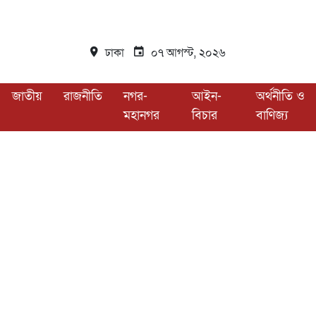
ঢাকা
০৭ আগস্ট, ২০২৬
জাতীয়
রাজনীতি
নগর-
আইন-
অর্থনীতি ও
মহানগর
বিচার
বাণিজ্য