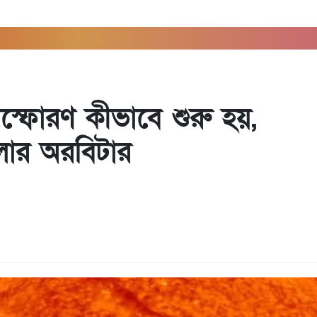
িস্ফোরণ কীভাবে শুরু হয়,
োলার অরবিটার