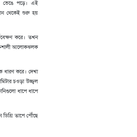
রতায় ভেঙে পড়ে। এই
খান থেকেই শুরু হয়
যবেক্ষণ করে। তখন
শক্তিশালী আলোকঝলক
েকে ধারণ করে। দেখা
িটার চওড়া উজ্জ্বল
নিগুলো ধাপে ধাপে
 ডিগ্রি তাপে পৌঁছে