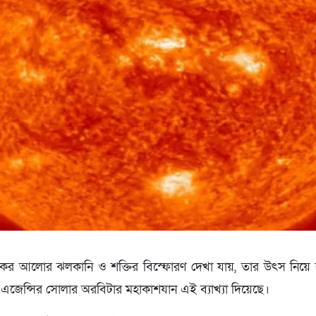
য়ংকর আলোর ঝলকানি ও শক্তির বিস্ফোরণ দেখা যায়, তার উৎস নিয়ে 
এজেন্সির সোলার অরবিটার মহাকাশযান এই ব্যাখ্যা দিয়েছে।