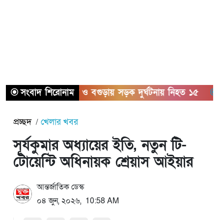
সংবাদ শিরোনাম
সিলেট ও বগুড়ায় সড়ক দুর্ঘটনায় নিহত ১৫
সাতক্
প্রচ্ছদ
খেলার খবর
সূর্যকুমার অধ্যায়ের ইতি, নতুন টি-
টোয়েন্টি অধিনায়ক শ্রেয়াস আইয়ার
আন্তর্জাতিক ডেস্ক
০৪ জুন, ২০২৬, 10:58 AM