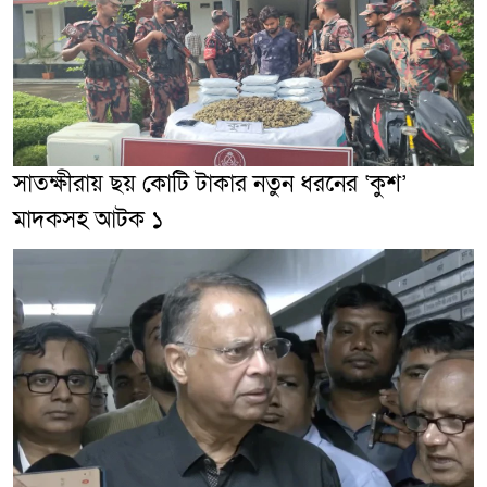
সাতক্ষীরায় ছয় কোটি টাকার নতুন ধরনের ‘কুশ’
মাদকসহ আটক ১