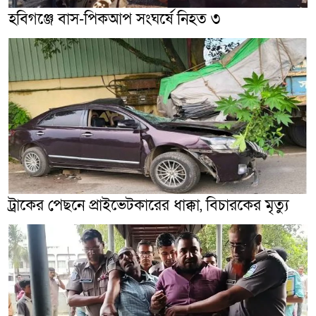
হবিগঞ্জে বাস-পিকআপ সংঘর্ষে নিহত ৩
ট্রাকের পেছনে প্রাইভেটকারের ধাক্কা, বিচারকের মৃত্যু