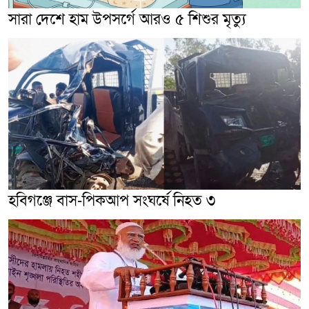
সারা দেশে হাম উপসর্গে আরও ৫ শিশুর মৃত্যু
হবিগঞ্জে বাস-পিকআপ সংঘর্ষে নিহত ৩