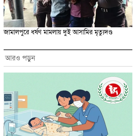
জামালপুরে ধর্ষণ মামলায় দুই আসামির মৃত্যুদণ্ড
আরও পড়ুন