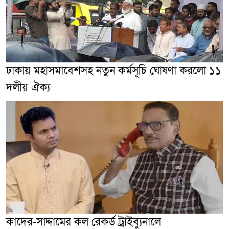
ঢাকায় মহাসমাবেশসহ নতুন কর্মসূচি ঘোষণা করলো ১১
দলীয় ঐক্য
কাদের-সাদ্দামের কল রেকর্ড ট্রাইব্যুনালে