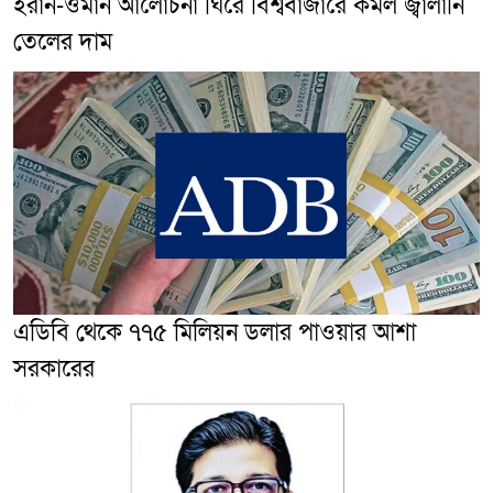
ইরান-ওমান আলোচনা ঘিরে বিশ্ববাজারে কমল জ্বালানি
তেলের দাম
এডিবি থেকে ৭৭৫ মিলিয়ন ডলার পাওয়ার আশা
সরকারের