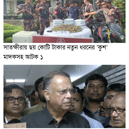
সাতক্ষীরায় ছয় কোটি টাকার নতুন ধরনের ‘কুশ’
মাদকসহ আটক ১