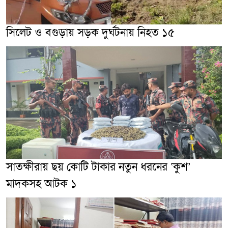
সিলেট ও বগুড়ায় সড়ক দুর্ঘটনায় নিহত ১৫
সাতক্ষীরায় ছয় কোটি টাকার নতুন ধরনের ‘কুশ’
মাদকসহ আটক ১