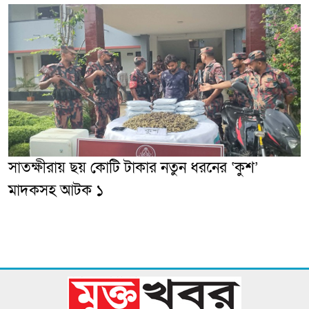
সাতক্ষীরায় ছয় কোটি টাকার নতুন ধরনের ‘কুশ’
মাদকসহ আটক ১