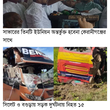
সাভারের তিনটি ইউনিয়ন অন্তর্ভুক্ত হবেনা কেরানীগঞ্জের
সাথে
সিলেট ও বগুড়ায় সড়ক দুর্ঘটনায় নিহত ১৫