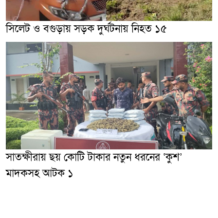
সিলেট ও বগুড়ায় সড়ক দুর্ঘটনায় নিহত ১৫
সাতক্ষীরায় ছয় কোটি টাকার নতুন ধরনের ‘কুশ’
মাদকসহ আটক ১