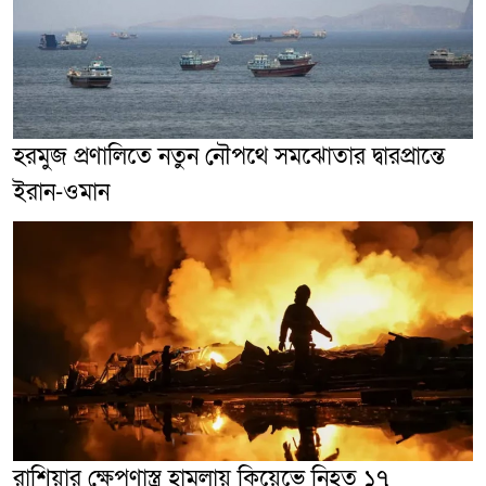
হরমুজ প্রণালিতে নতুন নৌপথে সমঝোতার দ্বারপ্রান্তে
ইরান-ওমান
রাশিয়ার ক্ষেপণাস্ত্র হামলায় কিয়েভে নিহত ১৭