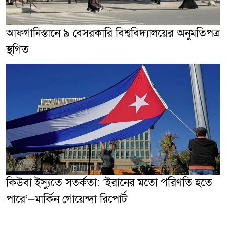
আফগানিস্তানে ৯ বেসরকারি বিশ্ববিদ্যালয়ের অনুমতিপত্র
স্থগিত
কিউবা ইস্যুতে সতর্কতা: ‘ইরানের মতো পরিণতি হতে
পারে’—মার্কিন গোয়েন্দা রিপোর্ট