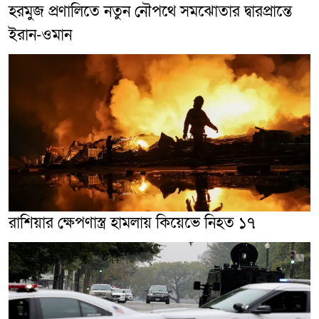
হরমুজ প্রণালিতে নতুন নৌপথে সমঝোতার দ্বারপ্রান্তে
ইরান-ওমান
রাশিয়ার ক্ষেপণাস্ত্র হামলায় কিয়েভে নিহত ১৭