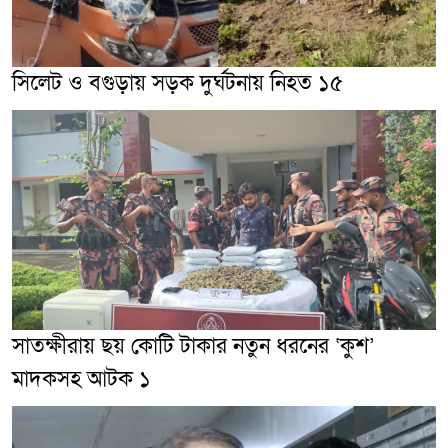
সিলেট ও বগুড়ায় সড়ক দুর্ঘটনায় নিহত ১৫
সাতক্ষীরায় ছয় কোটি টাকার নতুন ধরনের ‘কুশ’
মাদকসহ আটক ১