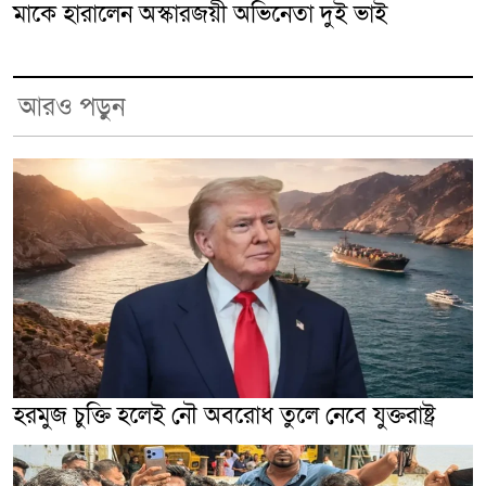
মাকে হারালেন অস্কারজয়ী অভিনেতা দুই ভাই
আরও পড়ুন
হরমুজ চুক্তি হলেই নৌ অবরোধ তুলে নেবে যুক্তরাষ্ট্র