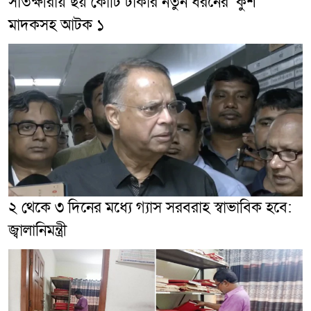
সাতক্ষীরায় ছয় কোটি টাকার নতুন ধরনের ‘কুশ’
মাদকসহ আটক ১
২ থেকে ৩ দিনের মধ্যে গ্যাস সরবরাহ স্বাভাবিক হবে:
জ্বালানিমন্ত্রী