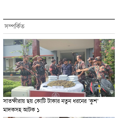
সম্পর্কিত
সাতক্ষীরায় ছয় কোটি টাকার নতুন ধরনের ‘কুশ’
মাদকসহ আটক ১