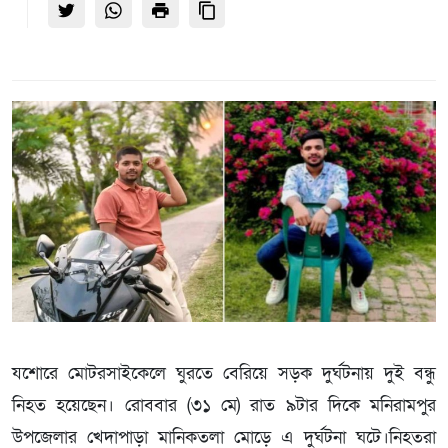
যশোরে মোটরসাইকেলে ঘুরতে বেরিয়ে সড়ক দুর্ঘটনায় দুই বন্ধু
নিহত হয়েছেন। রোববার (৩১ মে) রাত ৯টার দিকে মনিরামপুর
উপজেলার খেদাপাড়া মানিকতলা মোড়ে এ দুর্ঘটনা ঘটে।নিহতরা