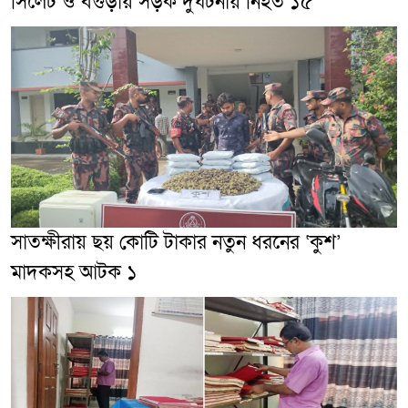
সিলেট ও বগুড়ায় সড়ক দুর্ঘটনায় নিহত ১৫
সাতক্ষীরায় ছয় কোটি টাকার নতুন ধরনের ‘কুশ’
মাদকসহ আটক ১