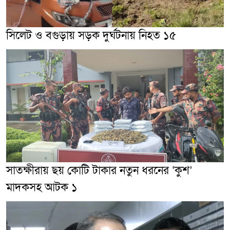
সিলেট ও বগুড়ায় সড়ক দুর্ঘটনায় নিহত ১৫
সাতক্ষীরায় ছয় কোটি টাকার নতুন ধরনের ‘কুশ’
মাদকসহ আটক ১