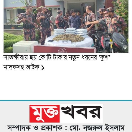
সাতক্ষীরায় ছয় কোটি টাকার নতুন ধরনের ‘কুশ’
মাদকসহ আটক ১
সম্পাদক ও প্রকাশক : মো. নজরুল ইসলাম