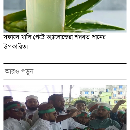
সকালে খালি পেটে অ্যালোভেরা শরবত পানের
উপকারিতা
আরও পড়ুন