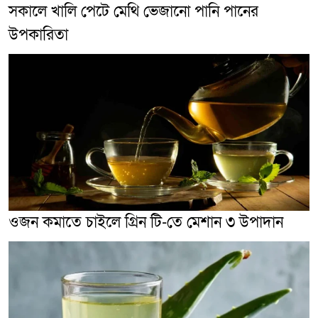
সকালে খালি পেটে মেথি ভেজানো পানি পানের
উপকারিতা
ওজন কমাতে চাইলে গ্রিন টি-তে মেশান ৩ উপাদান