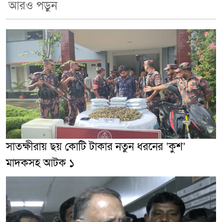
আরও পড়ুন
সাতক্ষীরায় ছয় কোটি টাকার নতুন ধরনের ‘কুশ’
মাদকসহ আটক ১