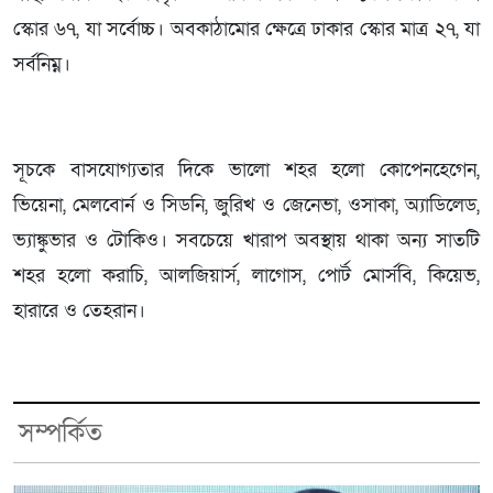
স্কোর ৬৭, যা সর্বোচ্চ। অবকাঠামোর ক্ষেত্রে ঢাকার স্কোর মাত্র ২৭, যা
সর্বনিম্ন।
সূচকে বাসযোগ্যতার দিকে ভালো শহর হলো কোপেনহেগেন,
ভিয়েনা, মেলবোর্ন ও সিডনি, জুরিখ ও জেনেভা, ওসাকা, অ্যাডিলেড,
ভ্যাঙ্কুভার ও টোকিও। সবচেয়ে খারাপ অবস্থায় থাকা অন্য সাতটি
শহর হলো করাচি, আলজিয়ার্স, লাগোস, পোর্ট মোর্সবি, কিয়েভ,
হারারে ও তেহরান।
সম্পর্কিত