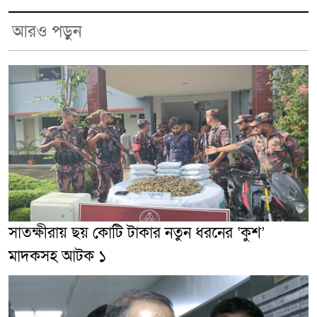
আরও পড়ুন
সাতক্ষীরায় ছয় কোটি টাকার নতুন ধরনের ‘কুশ’
মাদকসহ আটক ১