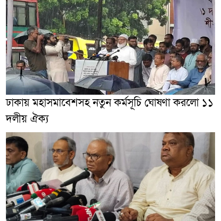
ঢাকায় মহাসমাবেশসহ নতুন কর্মসূচি ঘোষণা করলো ১১
দলীয় ঐক্য