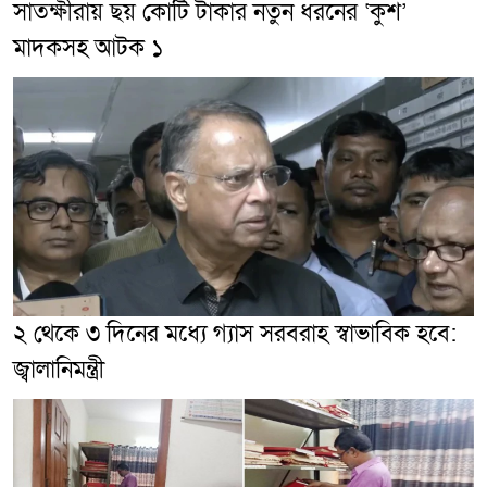
সাতক্ষীরায় ছয় কোটি টাকার নতুন ধরনের ‘কুশ’
মাদকসহ আটক ১
২ থেকে ৩ দিনের মধ্যে গ্যাস সরবরাহ স্বাভাবিক হবে:
জ্বালানিমন্ত্রী