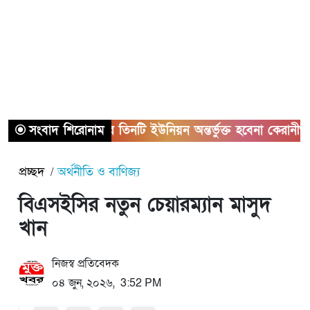
সংবাদ শিরোনাম
সাভারের তিনটি ইউনিয়ন অন্তর্ভুক্ত হবেনা কেরানীগঞ্জের সাথে
প্রচ্ছদ
অর্থনীতি ও বাণিজ্য
বিএসইসির নতুন চেয়ারম্যান মাসুদ
খান
নিজস্ব প্রতিবেদক
০৪ জুন, ২০২৬, 3:52 PM