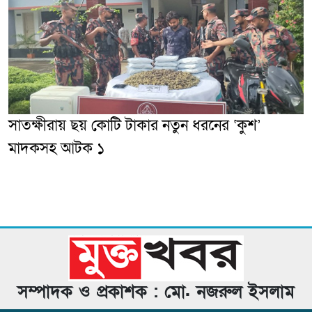
সাতক্ষীরায় ছয় কোটি টাকার নতুন ধরনের ‘কুশ’
মাদকসহ আটক ১
সম্পাদক ও প্রকাশক : মো. নজরুল ইসলাম