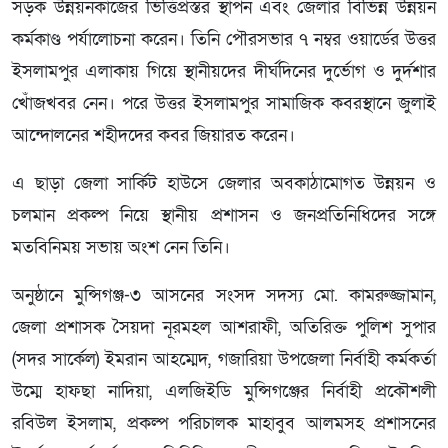
সড়ক উন্নয়নকাজের ভিত্তিপ্রস্তর স্থাপন এবং জেলার বিভিন্ন উন্নয়ন
কর্মকাণ্ড পর্যালোচনা করেন। তিনি পৌরসভার ৭ নম্বর ওয়ার্ডের উত্তর
ইসলামপুর এলাকায় গিয়ে স্থানীয়দের দীর্ঘদিনের দুর্ভোগ ও দুর্দশার
খোঁজখবর নেন। পরে উত্তর ইসলামপুর সামাজিক কবরস্থানে জুলাই
আন্দোলনের শহীদদের কবর জিয়ারত করেন।
এ ছাড়া জেলা সার্কিট হাউসে জেলার অবকাঠামোগত উন্নয়ন ও
চলমান প্রকল্প নিয়ে স্থানীয় প্রশাসন ও জনপ্রতিনিধিদের সঙ্গে
মতবিনিময় সভায় অংশ নেন তিনি।
অনুষ্ঠানে মুন্সিগঞ্জ-৩ আসনের সংসদ সদস্য মো. কামরুজ্জামান,
জেলা প্রশাসক সৈয়দা নূরমহল আশরাফী, অতিরিক্ত পুলিশ সুপার
(সদর সার্কেল) ইমরান আহম্মেদ, গজারিয়া উপজেলা নির্বাহী কর্মকর্তা
উম্মে হাফছা নাদিয়া, এলজিইডি মুন্সিগঞ্জের নির্বাহী প্রকৌশলী
রবিউল ইসলাম, প্রকল্প পরিচালক মাহাবুব আলমসহ প্রশাসনের