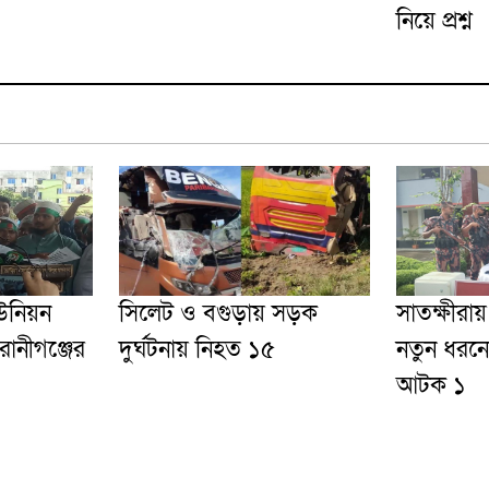
নিয়ে প্রশ্ন
উনিয়ন
সিলেট ও বগুড়ায় সড়ক
সাতক্ষীরায
েরানীগঞ্জের
দুর্ঘটনায় নিহত ১৫
নতুন ধরনে
আটক ১