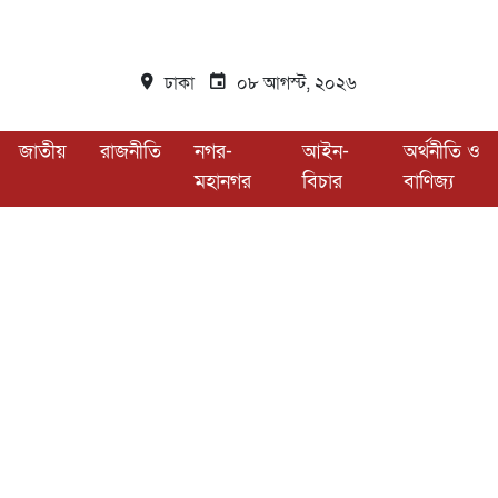
ঢাকা
০৮ আগস্ট, ২০২৬
জাতীয়
রাজনীতি
নগর-
আইন-
অর্থনীতি ও
মহানগর
বিচার
বাণিজ্য