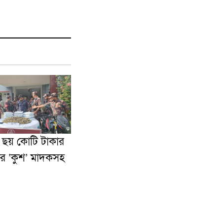
় ছয় কোটি টাকার
র ‘কুশ’ মাদকসহ