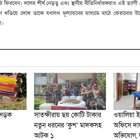
ঠে ফিরবেন। দলের শীর্ষ নেতৃত্ব এবং স্থানীয় নীতিনির্ধারকরাও এই ত্যা
কারণ খতিয়ে দেখে তাকে যথাযথ মূল্যায়নের মাধ্যমে মাঠে ফেরানোর উ
া।
 সড়ক
সাতক্ষীরায় ছয় কোটি টাকার
ওয়ালিয়া 
নতুন ধরনের ‘কুশ’ মাদকসহ
অফিসে দাল
আটক ১
অভিযোগ, দু