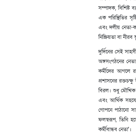
সম্পাদক, বিশিষ্ট
এক পরিস্থিতির সৃষ
এবং দলীয় নেতা-ক
নিষ্ক্রিয়তা বা নীর
দুর্দিনের সেই স
অঙ্গসংগঠনের নেতা
কর্মীদের আগলে রা
প্রশাসনের রক্তচক্
বিরল। শুধু মৌখিক স
এবং আর্থিক সহযোগ
গোপনে পাঠানো সা
ফলস্বরূপ, তিনি 
কর্মীবান্ধব নেতা'।