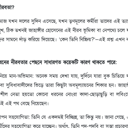
নীরবতা?
 পর আজ যখন দলের সুদিন এসেছে, যখন তৃণমূলের কর্মীরা তাদের এই ত্য
মুখ, ঠিক তখনই জাহাঙ্গীর হোসেনের এই নীরব ভূমিকা বা নেপথ্যে চল
্নের সামনে দাঁড় করিয়ে দিয়েছে। ‘কেন তিনি নিষ্ক্রিয়?’—এই প্রশ্ন এখন 
রনের নীরবতার পেছনে সাধারণত কয়েকটি কারণ থাকতে পারে:
 নিয়ে মান-অভিমান: অনেক সময় দেখা যায়, দুর্দিনে যারা বুক চিতিয়ে
 বা সুবিধাবাদীদের ভিড়ে তারা কিছুটা অবমূল্যায়নের শিকার হন। জাহা
দাশীল নেতা হয়তো কোনো ধরনের নোংরা কাদা-ছোড়াছুড়ি বা লবিংয়
তেই এই পথ বেছে নিয়েছেন।
োপন সহযোগিতা: তিনি যে একদমই বিচ্ছিন্ন, তা কিন্তু নয়। জানা গেছ
মীদের সহযোগিতা করে যাচ্ছেন। অর্থাৎ, তিনি পদ-পদবি বা সস্তা প্রচার