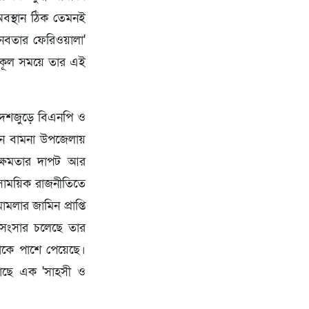
অবস্থান ঠিক তেমনই
মানবতার ফেরিওয়ালা'
নুকূল সময়ে তার এই
দেশজুড়ে বিএনপি ও
তখন বামনা উপজেলায়
। ক্ষমতার দাপট আর
মসাময়িক রাজনীতিতে
মলার জামিন প্রাপ্তি
র সংসার চলেছে তার
াকে পাশে পেয়েছে।
কাছে এক 'সাহসী ও