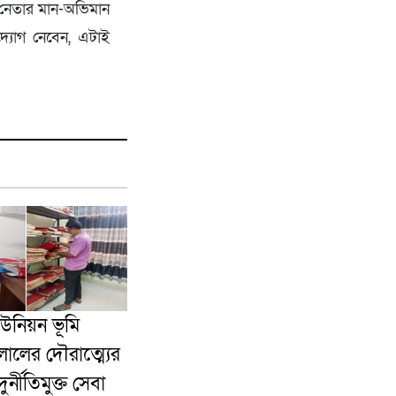
গী নেতার মান-অভিমান
দ্যোগ নেবেন, এটাই
ইউনিয়ন ভূমি
ালের দৌরাত্ম্যের
র্নীতিমুক্ত সেবা