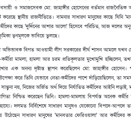
 ব্যবসায়ী ও সমাজসেবক মো: জাহাঙ্গীর হোসেনের বর্তমান রাজনৈতিক 
্টি করেছে স্থানীয় রাজনীতিতে। বামনার সাধারণ মানুষের কাছে যিনি '
র্মীদের কাছে 'দুর্দিনের আশার আলো' হিসেবে পরিচিত, আজ দলের অ
ব ভূমিকা তৃণমূলকে ভাবিয়ে তুলছে।
াহসী অভিভাবক বিগত আওয়ামী লীগ সরকারের দীর্ঘ শাসন আমলে যখন 
-কর্মীরা মামলা, হামলা আর চরম প্রতিকূলতার মুখোমুখি হচ্ছিলেন, 
খার এক অনন্য দৃষ্টান্ত স্থাপন করেছিলেন মো: জাহাঙ্গীর হোসেন
ষু উপেক্ষা করে তিনি যেভাবে নেতা-কর্মীদের পাশে দাঁড়িয়েছিলেন, তা স
ান্ত্বনা নয়, নিজের অর্জিত অর্থ দিয়ে নির্যাতিত কর্মীদের আইনি লড়াই, মা
িতা নিশ্চিত করেছেন তিনি। হামলা-মামলায় বিপর্যস্ত অনেক কর্মী
হায্যে। দলমত নির্বিশেষে সাধারণ মানুষও যেকোনো বিপদে-আপদে ত
হয়ে উঠেছেন সাধারণ মানুষের 'মানবতার ফেরিওয়ালা' আর কর্মীদের 