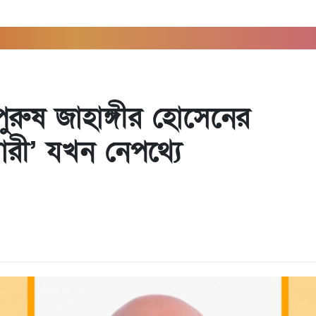
পুরুষ জাহাঙ্গীর হোসেনের
রী’ যখন নেপথ্যে