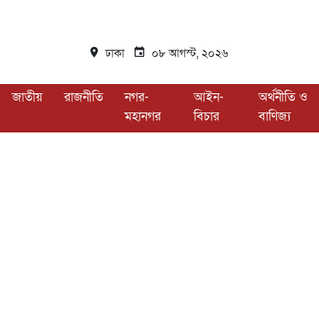
ঢাকা
০৮ আগস্ট, ২০২৬
জাতীয়
রাজনীতি
নগর-
আইন-
অর্থনীতি ও
মহানগর
বিচার
বাণিজ্য