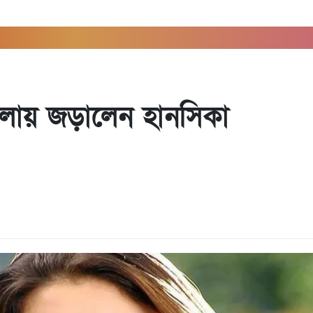
েলায় জড়ালেন হানসিকা