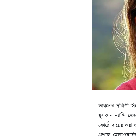
ভারতের দক্ষিণী সি
মুসকান ন্যান্সি 
কোর্টে দায়ের করা
প্রশান্ত মোতওয়ান