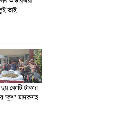
লেন অস্কারজয়ী
ুই ভাই
় ছয় কোটি টাকার
র ‘কুশ’ মাদকসহ