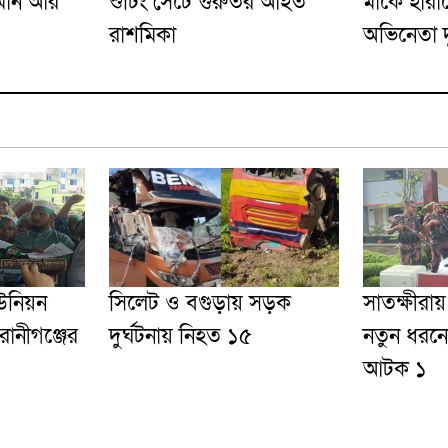
হমান আর
শুটিং সেটে গুরুতর আহত
মাকে হারা
রাশমিকা
অভিনেতা দ
উনিয়ন
সিলেট ও বগুড়ায় সড়ক
সাতক্ষীরায
েরানীগঞ্জের
দুর্ঘটনায় নিহত ১৫
নতুন ধরনে
আটক ১