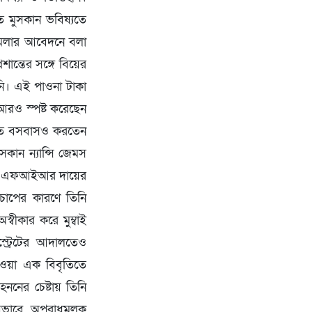
ে মুসকান ভবিষ্যতে
মামলার আবেদনে বলা
ান্তের সঙ্গে বিয়ের
নি। এই পাওনা টাকা
 আরও স্পষ্ট করেছেন
ড়িতে বসবাসও করতেন
কান ন্যান্সি জেমস
একটি এফআইআর দায়ের
চাপের কারণে তিনি
বীকার করে মুম্বাই
্ট্রেটের আদালতেও
েওয়া এক বিবৃতিতে
ননের চেষ্টায় তিনি
ায়ভাবে অপরাধমূলক