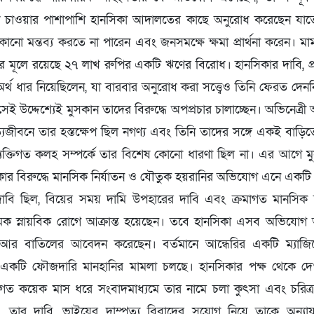
রণ চাওয়ার পাশাপাশি হানসিকা আদালতের কাছে অনুরোধ করেছেন যাত
কোনো মন্তব্য করতে না পারেন এবং জনসমক্ষে ক্ষমা প্রার্থনা করেন। 
র মূলে রয়েছে ২৭ লাখ রুপির একটি ঋণের বিরোধ। হানসিকার দাবি, প্রশ
্থ ধার নিয়েছিলেন, যা বারবার অনুরোধ করা সত্ত্বেও তিনি ফেরত দেন
সেই উদ্দেশ্যেই মুসকান তাদের বিরুদ্ধে অপপ্রচার চালাচ্ছেন। অভিনেত্রী
ত্যজীবনে তার হস্তক্ষেপ ছিল নগণ্য এবং তিনি তাদের সঙ্গে একই বা
যক্তিগত কলহ সম্পর্কে তার বিশেষ কোনো ধারণা ছিল না। এর আগে মুস
সিকার বিরুদ্ধে মানসিক নির্যাতন ও যৌতুক হয়রানির অভিযোগ এনে 
াবি ছিল, বিয়ের সময় দামি উপহারের দাবি এবং ক্রমাগত মানসিক 
নামক স্নায়বিক রোগে আক্রান্ত হয়েছেন। তবে হানসিকা এসব অভিযোগ অস্
র বাতিলের আবেদন করেছেন। বর্তমানে আন্ধেরির একটি ম্যাজিস
ধে একটি ফৌজদারি মানহানির মামলা চলছে। হানসিকার পক্ষ থেকে দ
গত কয়েক মাস ধরে সংবাদমাধ্যমে তার নামে চলা কুৎসা এবং চরিত্রহ
। তার দাবি, ভাইয়ের দাম্পত্য বিবাদের সুযোগ নিয়ে তাকে অন্য