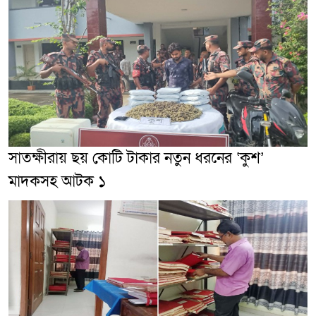
সাতক্ষীরায় ছয় কোটি টাকার নতুন ধরনের ‘কুশ’
মাদকসহ আটক ১