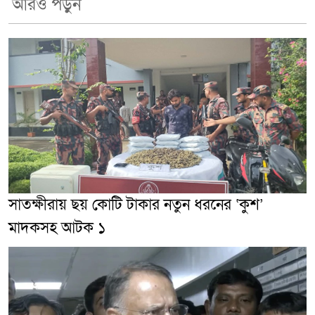
আরও পড়ুন
সাতক্ষীরায় ছয় কোটি টাকার নতুন ধরনের ‘কুশ’
মাদকসহ আটক ১