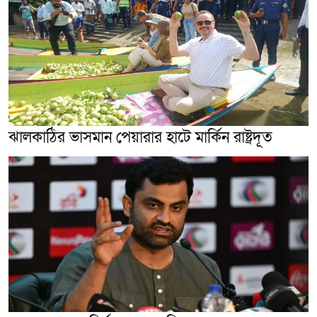
ঝালকাঠির ভাসমান পেয়ারার হাটে মার্কিন রাষ্ট্রদূত