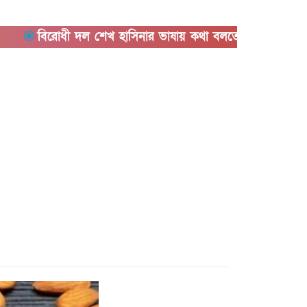
িরোধী দল শেখ হাসিনার ভাষায় কথা বলতে শুরু করেছে: মির্জা ফখ