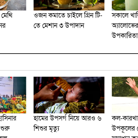
 মেথি
ওজন কমাতে চাইলে গ্রিন টি-
সকালে খাল
ের
তে মেশান ৩ উপাদান
অ্যালোভে
উপকারিতা
াসিনার
হামের উপসর্গ নিয়ে আরও ৬
কল-কারখান
শুরু
শিশুর মৃত্যু
উপকূলের ব