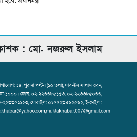
হবে: প্রধানমন্ত্রী
রকাশক : মো. নজরুল ইসলাম
গাযোগ: ১৪, পুরানা পল্টন (১০ তলা), দার-উস সালাম ভবন,
াকা-১০০০। ফোন: ০২-২২৩৩৮৫১৫৩, ০২-২২৩৩৮৫০৩৩,
২-২২৩৩৫১১২৩, মোবাইল: ০১৫৫২৩৪৬২৫৬২, ই-মেইল :
akhabar@yahoo.com,muktakhabar.007@gmail.com