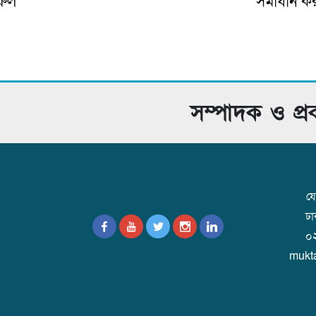
রুল
সমাধান করা 
সম্পাদক ও প্
যো
ঢ
০
mukt