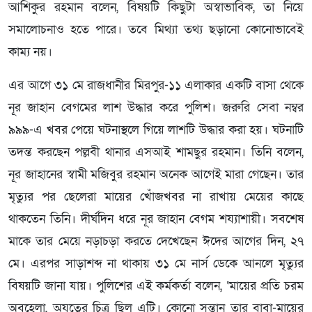
আশিকুর রহমান বলেন, বিষয়টি কিছুটা অস্বাভাবিক, তা নিয়ে
সমালোচনাও হতে পারে। তবে মিথ্যা তথ্য ছড়ানো কোনোভাবেই
কাম্য নয়।
এর আগে ৩১ মে রাজধানীর মিরপুর-১১ এলাকার একটি বাসা থেকে
নূর জাহান বেগমের লাশ উদ্ধার করে পুলিশ। জরুরি সেবা নম্বর
৯৯৯-এ খবর পেয়ে ঘটনাস্থলে গিয়ে লাশটি উদ্ধার করা হয়। ঘটনাটি
তদন্ত করছেন পল্লবী থানার এসআই শামছুর রহমান। তিনি বলেন,
নূর জাহানের স্বামী মজিবুর রহমান অনেক আগেই মারা গেছেন। তার
মৃত্যুর পর ছেলেরা মায়ের খোঁজখবর না রাখায় মেয়ের কাছে
থাকতেন তিনি। দীর্ঘদিন ধরে নূর জাহান বেগম শয্যাশায়ী। সবশেষ
মাকে তার মেয়ে নড়াচড়া করতে দেখেছেন ঈদের আগের দিন, ২৭
মে। এরপর সাড়াশব্দ না থাকায় ৩১ মে নার্স ডেকে আনলে মৃত্যুর
বিষয়টি জানা যায়। পুলিশের এই কর্মকর্তা বলেন, ‘মায়ের প্রতি চরম
অবহেলা, অযত্নের চিত্র ছিল এটি। কোনো সন্তান তার বাবা-মায়ের