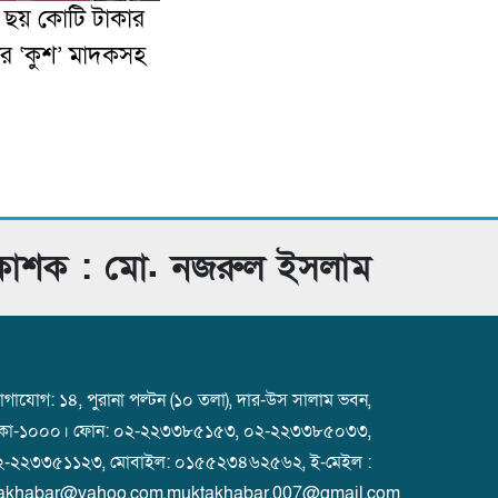
় ছয় কোটি টাকার
র ‘কুশ’ মাদকসহ
রকাশক : মো. নজরুল ইসলাম
গাযোগ: ১৪, পুরানা পল্টন (১০ তলা), দার-উস সালাম ভবন,
াকা-১০০০। ফোন: ০২-২২৩৩৮৫১৫৩, ০২-২২৩৩৮৫০৩৩,
২-২২৩৩৫১১২৩, মোবাইল: ০১৫৫২৩৪৬২৫৬২, ই-মেইল :
akhabar@yahoo.com,muktakhabar.007@gmail.com