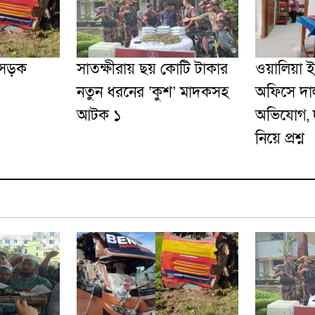
 সড়ক
সাতক্ষীরায় ছয় কোটি টাকার
ওয়ালিয়া 
নতুন ধরনের ‘কুশ’ মাদকসহ
অফিসে দাল
আটক ১
অভিযোগ, দু
নিয়ে প্রশ্ন