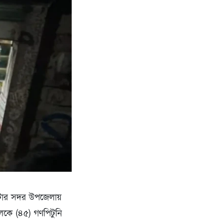
নাটোর সদর উপজেলায়
ুলকে (৪৫) গণপিটুনি