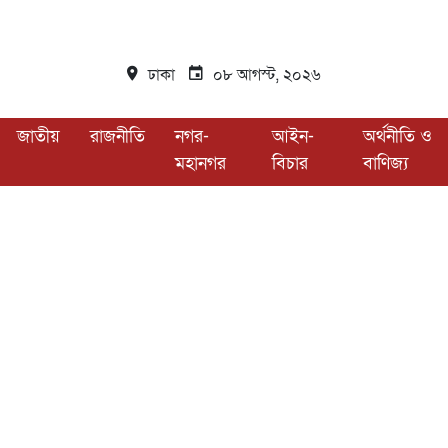
ঢাকা
০৮ আগস্ট, ২০২৬
জাতীয়
রাজনীতি
নগর-
আইন-
অর্থনীতি ও
মহানগর
বিচার
বাণিজ্য