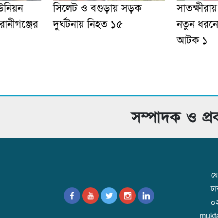
উনিয়ন
সিলেট ও বগুড়ায় সড়ক
সাতক্ষীরায
েরানীগঞ্জের
দুর্ঘটনায় নিহত ১৫
নতুন ধরনে
আটক ১
সম্পাদক ও প্
যো
ঢ
০
mukt