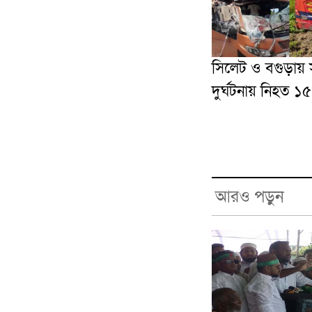
সিলেট ও বগুড়ায়
দুর্ঘটনায় নিহত ১৫
আরও পড়ুন