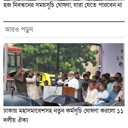
হজ নিবন্ধনের সময়সূচি ঘোষণা, যারা যেতে পারবেন না
আরও পড়ুন
ঢাকায় মহাসমাবেশসহ নতুন কর্মসূচি ঘোষণা করলো ১১
দলীয় ঐক্য