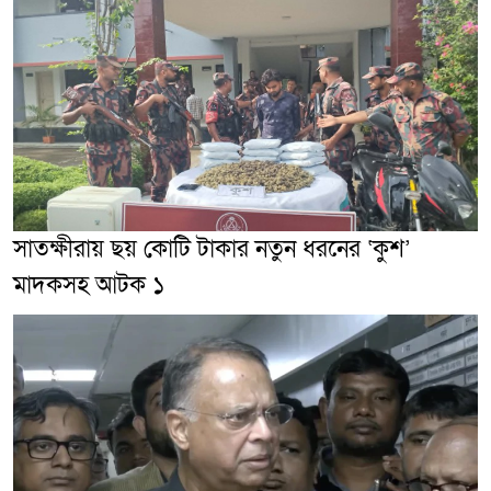
সাতক্ষীরায় ছয় কোটি টাকার নতুন ধরনের ‘কুশ’
মাদকসহ আটক ১