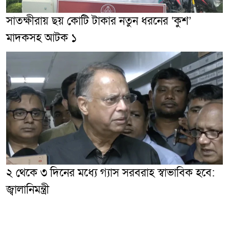
সাতক্ষীরায় ছয় কোটি টাকার নতুন ধরনের ‘কুশ’
মাদকসহ আটক ১
২ থেকে ৩ দিনের মধ্যে গ্যাস সরবরাহ স্বাভাবিক হবে:
জ্বালানিমন্ত্রী