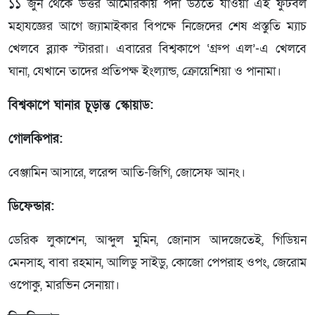
১১ জুন থেকে উত্তর আমেরিকায় পর্দা উঠতে যাওয়া এই ফুটবল
মহাযজ্ঞের আগে জ্যামাইকার বিপক্ষে নিজেদের শেষ প্রস্তুতি ম্যাচ
খেলবে ব্ল্যাক স্টাররা। এবারের বিশ্বকাপে ‘গ্রুপ এল’-এ খেলবে
ঘানা, যেখানে তাদের প্রতিপক্ষ ইংল্যান্ড, ক্রোয়েশিয়া ও পানামা।
বিশ্বকাপে ঘানার চূড়ান্ত স্কোয়াড:
গোলকিপার:
বেঞ্জামিন আসারে, লরেন্স আতি-জিগি, জোসেফ আনং।
ডিফেন্ডার:
ডেরিক লুকাশেন, আব্দুল মুমিন, জোনাস আদজেতেই, গিডিয়ন
মেনসাহ, বাবা রহমান, আলিডু সাইডু, কোজো পেপরাহ ওপং, জেরোম
ওপোকু, মারভিন সেনায়া।