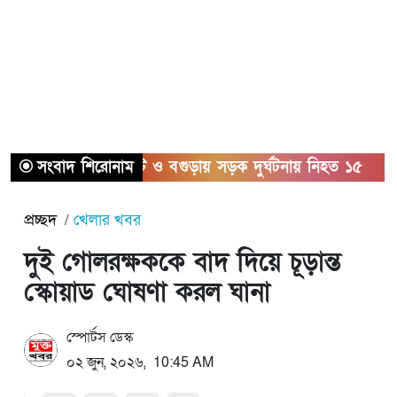
সংবাদ শিরোনাম
সিলেট ও বগুড়ায় সড়ক দুর্ঘটনায় নিহত ১৫
সাতক্
প্রচ্ছদ
খেলার খবর
দুই গোলরক্ষককে বাদ দিয়ে চূড়ান্ত
স্কোয়াড ঘোষণা করল ঘানা
স্পোর্টস ডেস্ক
০২ জুন, ২০২৬, 10:45 AM