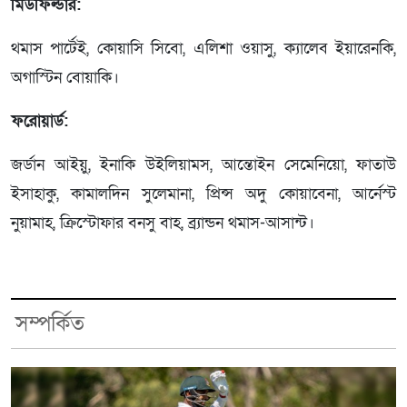
মিডফিল্ডার:
থমাস পার্টেই, কোয়াসি সিবো, এলিশা ওয়াসু, ক্যালেব ইয়ারেনকি,
অগাস্টিন বোয়াকি।
ফরোয়ার্ড:
জর্ডান আইয়ু, ইনাকি উইলিয়ামস, আন্তোইন সেমেনিয়ো, ফাতাউ
ইসাহাকু, কামালদিন সুলেমানা, প্রিন্স অদু কোয়াবেনা, আর্নেস্ট
নুয়ামাহ, ক্রিস্টোফার বনসু বাহ, ব্র্যান্ডন থমাস-আসান্ট।
সম্পর্কিত