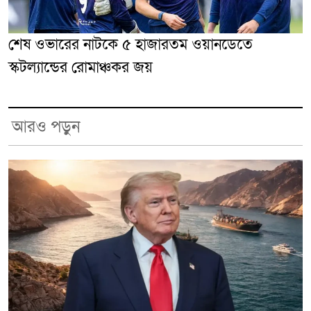
শেষ ওভারের নাটকে ৫ হাজারতম ওয়ানডেতে
স্কটল্যান্ডের রোমাঞ্চকর জয়
আরও পড়ুন