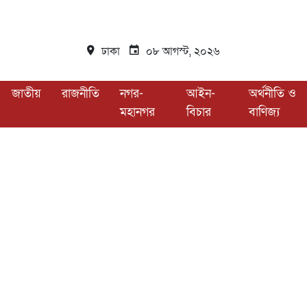
ঢাকা
০৮ আগস্ট, ২০২৬
জাতীয়
রাজনীতি
নগর-
আইন-
অর্থনীতি ও
মহানগর
বিচার
বাণিজ্য