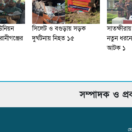
উনিয়ন
সিলেট ও বগুড়ায় সড়ক
সাতক্ষীরায
েরানীগঞ্জের
দুর্ঘটনায় নিহত ১৫
নতুন ধরনে
আটক ১
সম্পাদক ও প্
যো