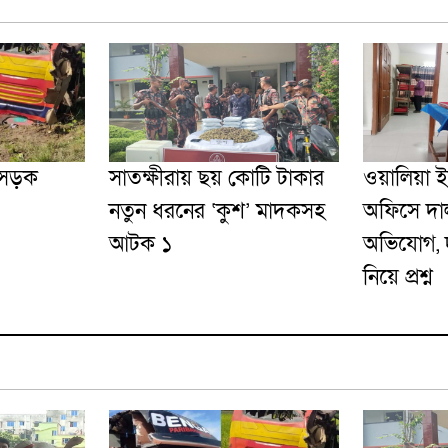
 সড়ক
সাতক্ষীরায় ছয় কোটি টাকার
ওয়ালিয়া 
নতুন ধরনের ‘কুশ’ মাদকসহ
অফিসে দাল
আটক ১
অভিযোগ, দু
নিয়ে প্রশ্ন