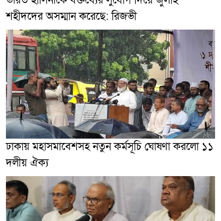
ভারত হাসিনাকে বক্তব্যের সুযোগ দিয়ে জুলাই
শহীদদের অসম্মান করেছে: রিজভী
ঢাকায় মহাসমাবেশসহ নতুন কর্মসূচি ঘোষণা করলো ১১
দলীয় ঐক্য