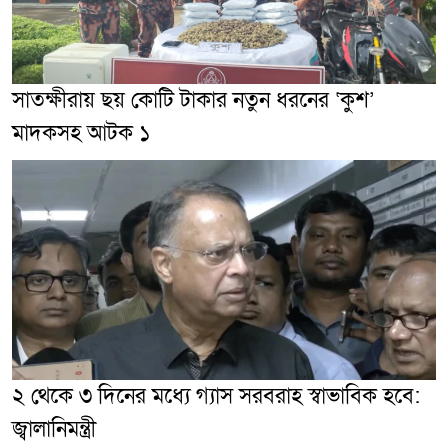
সাতক্ষীরায় ছয় কোটি টাকার নতুন ধরনের ‘কুশ’
মাদকসহ আটক ১
২ থেকে ৩ দিনের মধ্যে গ্যাস সরবরাহ স্বাভাবিক হবে:
জ্বালানিমন্ত্রী