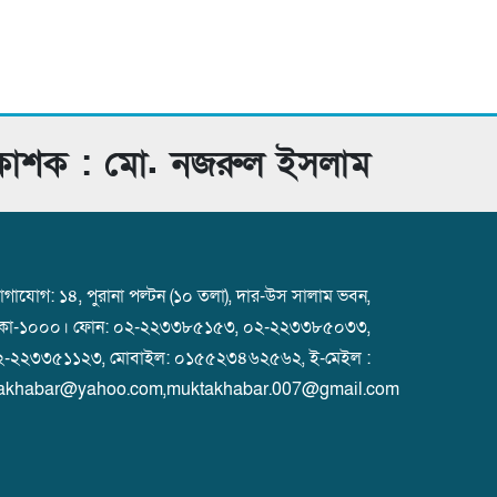
রকাশক : মো. নজরুল ইসলাম
গাযোগ: ১৪, পুরানা পল্টন (১০ তলা), দার-উস সালাম ভবন,
াকা-১০০০। ফোন: ০২-২২৩৩৮৫১৫৩, ০২-২২৩৩৮৫০৩৩,
২-২২৩৩৫১১২৩, মোবাইল: ০১৫৫২৩৪৬২৫৬২, ই-মেইল :
akhabar@yahoo.com,muktakhabar.007@gmail.com