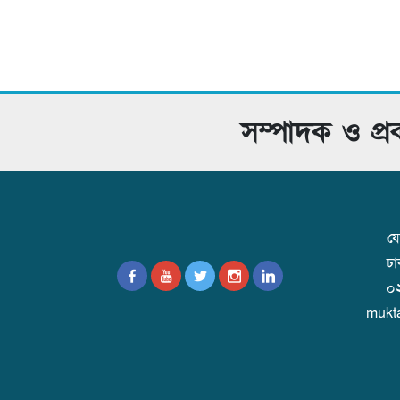
সম্পাদক ও প্
যো
ঢ
০
mukt