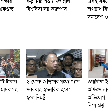
 শিক্ষার
কড়া নিরাপত্তায় জগন্নাথ
একই সময়ে 
একগুচ্ছ
বিশ্ববিদ্যালয় ক্যাম্পাস
জগন্নাথ বি
সমাবেশ ও 
োটি টাকার
২ থেকে ৩ দিনের মধ্যে গ্যাস
ওয়ালিয়া 
’ মাদকসহ
সরবরাহ স্বাভাবিক হবে:
অফিসে দাল
জ্বালানিমন্ত্রী
অভিযোগ, দু
নিয়ে প্রশ্ন