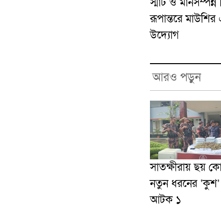
স্মার্ট ও মানসম্পন্ন
রূপান্তরে মাউশির 
উদ্যোগ
আরও পড়ুন
সাতক্ষীরায় ছয় ক
নতুন ধরনের ‘কুশ
আটক ১