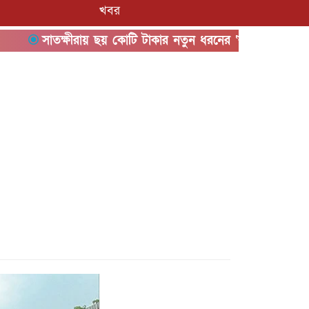
খবর
সাতক্ষীরায় ছয় কোটি টাকার নতুন ধরনের ‘কুশ’ মাদকসহ আটক