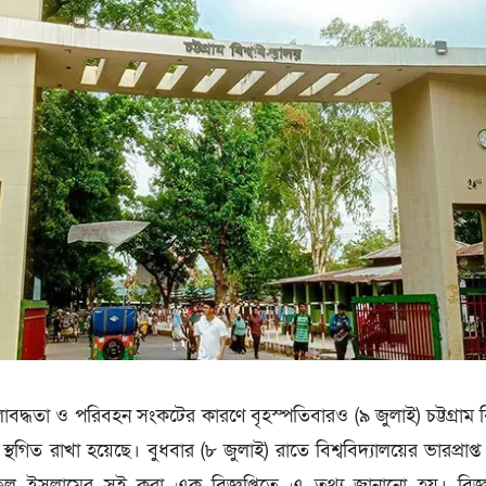
ট জলাবদ্ধতা ও পরিবহন সংকটের কারণে বৃহস্পতিবারও (৯ জুলাই) চট্টগ্রাম বি
 স্থগিত রাখা হয়েছে। বুধবার (৮ জুলাই) রাতে বিশ্ববিদ্যালয়ের ভারপ্রাপ্ত 
ফুল ইসলামের সই করা এক বিজ্ঞপ্তিতে এ তথ্য জানানো হয়। বিজ্ঞপ