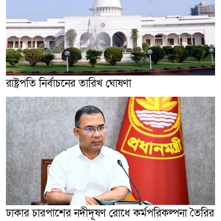
রাষ্ট্রপতি নির্বাচনের তারিখ ঘোষণা
ঢাকার চারপাশের নদীদূষণ রোধে কর্মপরিকল্পনা তৈরির